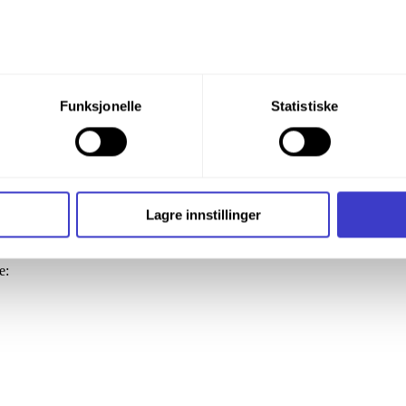
s to be supplied, to enable suppliers to design, manufacture, inspect an
rossings and crossovers supplied to Bane NOR, but not to any electrical
du din tillatelse til alle disse formålene. Du kan også velge formå
Funksjonelle
Statistiske
nder formålet, og deretter trykke «Lagre innstillingene».
t ditt til enhver tid ved å trykke på det lille ikonet i nederste v
re are two or more options. Switches shall comply with the following gen
i bruker informasjonskapsler og annen teknologi, og hvordan v
Lagre innstillinger
ide
Informasjonskapsler (Cookies)
.
e: