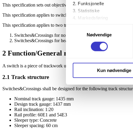
Funksjonelle
This specification sets out objective requirements concerning the unit
Statistiske
This specification applies to switch assemblies, switch components, c
Markedsføring
This specification applies to two traffic conditions:
Samtykkevalg
Ved å trykke «Godta alle» gir 
Nødvendige
Switches&Crossings for normal traffic
trykke på avmerkingsboksen u
Switches&Crossings for heavy haul traffic
2
Function/General requirements
Du kan trekke tilbake samtykke
A switch is a piece of trackwork used to set the train route when the
Du kan lese mer om hvordan v
Kun nødvendige
personopplysninger på vår s
2.1
Track structure
Switches&Crossings shall be designed for the following track structur
Nominal track gauge: 1435 mm
Design track gauge: 1437 mm
Rail inclination: 1:20
Rail profile: 60E1 and 54E3
Sleeper type: Concrete
Sleeper spacing: 60 cm