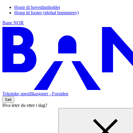
Hopp til hovedinnholdet
Hopp til footer (global bunnmeny)
Bane NOR
Tekniske spesifikasjoner
- Forsiden
Søk
Hva leter du etter i dag?