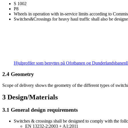
S 1002
P8
Wheels in operation with in-service limits according to Commi
Switches&Crossings for heavy haul traffic shall also be des
Hjulprofiler som benyttes på Ofotbanen og Dunderlandsbanen
E
2.4
Geometry
Scope of delivery shows the geometry of the different types of switc
3
Design/Materials
3.1
General design requirements
Switches & crossings shall be designed to comply with the foll
EN 13232-2:2003 + A1:2011