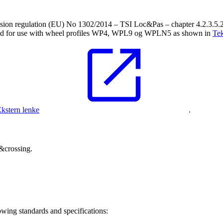
ssion regulation (EU) No 1302/2014 – TSI Loc&Pas – chapter 4.2.3.5.2.
igned for use with wheel profiles WP4, WPL9 og WPLN5 as shown in
Tek
kstern lenke
.
h&crossing.
owing standards and specifications: