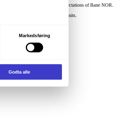
d deliver a product that meets the expectations of Bane NOR.
 or electronic components of these units.
let du vil samtykke til ved å
Markedsføring
enstre hjørne av nettsiden.
eral requirements:
i samler inn og behandler
Godta alle