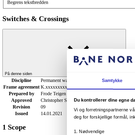
Begrens tekstbredden
Switches & Crossings
På denne siden
Discipline
Permanent way
Samtykke
Frame agreement
K.xxxxxxxxx
Prepared by
Frode Teigen
Du kontrollerer dine egne d
Approved
Christopher Schive
Revision
09
Vi og forretningspartnerne vå
Issued
14.01.2021
deg for forskjellige formål, in
1
Scope
Nødvendige