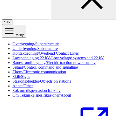
Søk
Meny
Overbygning/Superstructure
Underbygning/Substructure
Kontaktledning/Overhead Contact Lines
Lavspenning og 22 kV/Low voltage systems and 22 kV
Banestrømforsyning/Electric traction power supply
Signal/Control, command and signalling
Ekom/Electronic communication
Skilt/Signs
Stasjonsobjekter/Objects on stations
Annet/Other
Søk om dispensasjon fra krav
Om Tekniske spesifikasjoner/About