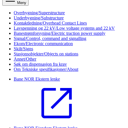
Meny
Overbygning/Superstructure
Underbygning/Substructure
Kontaktledning/Overhead Contact Lines
Lavspenning og 22 kV/Low voltage systems and 22 kV
Banestrømforsyning/Electric traction power supply
Signal/Control, command and signalling
Ekom/Electronic communication
Skilt/Signs
Stasjonsobjekter/Objects on stations
Annet/Other
Søk om dispensasjon fra krav
Om Tekniske spesifikasjoner/About
Bane NOR
Ekstern lenke