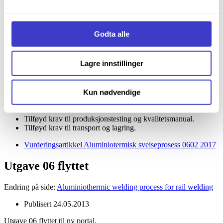
informasjonskapsler og annen teknologi, og hvordan vi
Endring på side:
Aluminiothermic welding process for rail welding
samler inn og behandler personopplysninger på vår side
Informasjonskapsler (Cookies)
.
Publisert
06.02.2017
Godta alle
Tilføyd krav til forvarmetider for metoder med både kort og
lang forvarmetid.
Lagre innstillinger
Tilføyd krav om at forvarming kan utføres ned til -5 °C med
bruk av varmeutstyr for gass.
Tilføyd skinnekvalitet R400HT, med tilhørende krav til
mekaniske egenskaper.
Kun nødvendige
Tilføyd skinneprofiler 54E4 og 60E2 som anvendes på
Ofotbanen.
Tilføyd krav til produksjonstesting og kvalitetsmanual.
Tilføyd krav til transport og lagring.
Vurderingsartikkel Aluminiotermisk sveiseprosess 0602 2017
Utgave 06 flyttet
Endring på side:
Aluminiothermic welding process for rail welding
Publisert
24.05.2013
Utgave 06 flyttet til ny portal.