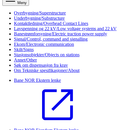
Meny
Overbygning/Superstructure
Underbygning/Substructure
Kontaktledning/Overhead Contact Lines
Lavspenning og 22 kV/Low voltage systems and 22 kV
Banestrømforsyning/Electric traction power supply
Signal/Control, command and signalling
Ekom/Electronic communication
Skilt/Signs
Stasjonsobjekter/Objects on stations
Annet/Other
Søk om dispensasjon fra krav
Om Tekniske spesifikasjoner/About
Bane NOR
Ekstern lenke