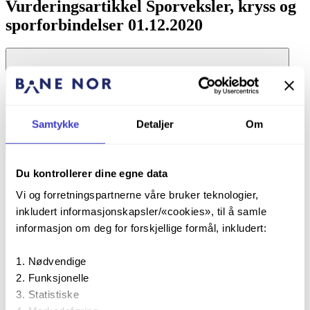
Vurderingsartikkel Sporveksler, kryss og
sporforbindelser 01.12.2020
Samtykke
Detaljer
Om
På denne siden
Du kontrollerer dine egne data
1 Endringsinformasjon
Vi og forretningspartnerne våre bruker teknologier,
inkludert informasjonskapsler/«cookies», til å samle
Fag
Overbygning
Tittel
Sporveksler
informasjon om deg for forskjellige formål, inkludert:
Dato
07.12.2020
Utarbeidet av
Frode Teigen
Nødvendige
Funksjonelle
Overbygning/Sporveksler, kryss og
Referansedokumenter
Statistiske
sporforbindelser#Reference documents