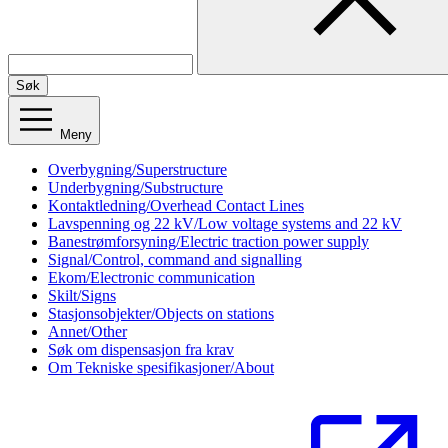
Søk
Meny
Overbygning/Superstructure
Underbygning/Substructure
Kontaktledning/Overhead Contact Lines
Lavspenning og 22 kV/Low voltage systems and 22 kV
Banestrømforsyning/Electric traction power supply
Signal/Control, command and signalling
Ekom/Electronic communication
Skilt/Signs
Stasjonsobjekter/Objects on stations
Annet/Other
Søk om dispensasjon fra krav
Om Tekniske spesifikasjoner/About