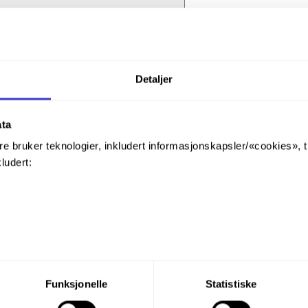
Detaljer
ata
re bruker teknologier, inkludert informasjonskapsler/«cookies», 
kludert:
du din tillatelse til alle disse formålene. Du kan også velge formå
Funksjonelle
Statistiske
nder formålet, og deretter trykke «Lagre innstillingene».