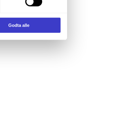
le krav for Oslo S.
enstre hjørne av nettsiden.
i samler inn og behandler
Godta alle