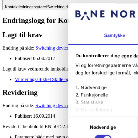
Kontaktledningsbrytere/Switching devices for overhead contact line
Endringslogg for Kontaktledningsbrytere
Lagt til krav
Samtykke
Endring på side:
Switching devices for overhead contact line
Du kontrollerer dine egne d
Publisert
05.04.2017
Vi og forretningspartnerne vå
Lagt til krav vedrørende innkoblingsstrøm.
deg for forskjellige formål, in
Vurderingsartikkel Skille og lastskillebryter 0504 2017
Nødvendige
Revidering
Funksjonelle
Statistiske
Endring på side:
Switching devices for overhead contact line
Markedsføring
Publisert
16.09.2014
Samtykkevalg
Ved å trykke «Godta alle» gir 
Revidert i henhold til EN 50152-1 og EN 50152-2:
Nødvendige
trykke på avmerkingsboksen u
Parametre både med navn og symbol.