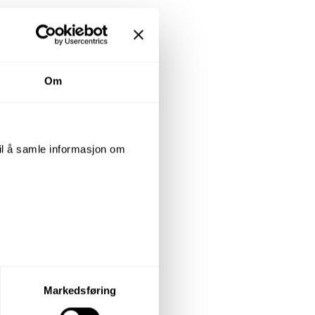
Om
til å samle informasjon om
let du vil samtykke til ved å
Markedsføring