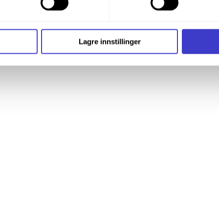
til 25 kA, “Surge current” satt til minimum 63 kA, og tilsvarende spesiel
t ditt til enhver tid ved å trykke på det lille ikonet i nederste v
i bruker informasjonskapsler og annen teknologi, og hvordan v
Lagre innstillinger
ide
Informasjonskapsler (Cookies)
.