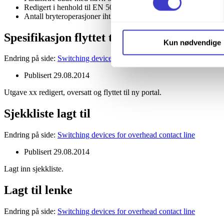
Redigert i henhold til EN 50152-2, “Short circuit current” satt 
Du kan trekke tilbake samtykke
Antall bryteroperasjoner iht. EN 50152-2:2012 Class 3.
Spesifikasjon flyttet til ny portal
Du kan lese mer om hvordan v
Kun nødvendige
personopplysninger på vår s
Endring på side:
Switching devices for overhead contact line
Publisert
29.08.2014
Utgave xx redigert, oversatt og flyttet til ny portal.
Sjekkliste lagt til
Endring på side:
Switching devices for overhead contact line
Publisert
29.08.2014
Lagt inn sjekkliste.
Lagt til lenke
Endring på side:
Switching devices for overhead contact line