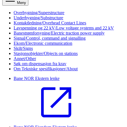
Meny
Overbygning/Superstructure
Underbygning/Substructure
Kontaktledning/Overhead Contact Lines
Lavspenning og 22 kV/Low voltage systems and 22 kV
Banestrømforsyning/Electric traction power supply
Signal/Control, command and signalling
Ekom/Electronic communication
Skilt/Signs
Stasjonsobjekter/Objects on stations
Annet/Other
Søk om dispensasjon fra krav
Om Tekniske spesifikasjoner/About
Bane NOR
Ekstern lenke