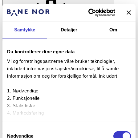
Samtykke
Detaljer
Om
Visning
Velg hvordan du vil se innholdet
Sidebredde
Du kontrollerer dine egne data
Vi og forretningspartnerne våre bruker teknologier,
Normal
inkludert informasjonskapsler/«cookies», til å samle
informasjon om deg for forskjellige formål, inkludert:
Bred
Nødvendige
Full
Funksjonelle
Tekstbredde
Statistiske
Markedsføring
Begrens tekstbredden
Ved å trykke «Godta alle» gir du din tillatelse til alle disse
Samtykkevalg
Togdeteksjon/Train detection
formålene. Du kan også velge formålet du vil samtykke til
Nødvendige