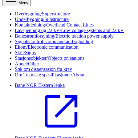
Meny
Overbygning/Superstructure
Underbygning/Substructure
Kontaktledning/Overhead Contact Lines
Lavspenning og 22 kV/Low voltage systems and 22 kV
Banestrømforsyning/Electric traction power supply
Signal/Control, command and signalling
Ekom/Electronic communication
Skilt/Signs
Stasjonsobjekter/Objects on stations
Annet/Other
Søk om dispensasjon fra krav
Om Tekniske spesifikasjoner/About
Bane NOR
Ekstern lenke