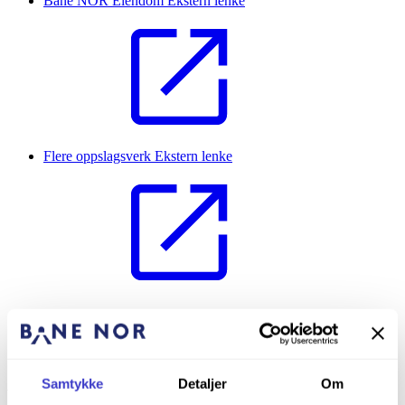
Bane NOR Eiendom
Ekstern lenke
Flere oppslagsverk
Ekstern lenke
Switches & Crossing sleepers
Change log
Vurderingsartikkel Sporvekselsviller 0103 2015
Samtykke
Detaljer
Om
Vurderingsartikkel Sporvekselsviller