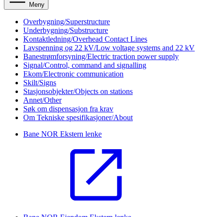
Meny
Overbygning/Superstructure
Underbygning/Substructure
Kontaktledning/Overhead Contact Lines
Lavspenning og 22 kV/Low voltage systems and 22 kV
Banestrømforsyning/Electric traction power supply
Signal/Control, command and signalling
Ekom/Electronic communication
Skilt/Signs
Stasjonsobjekter/Objects on stations
Annet/Other
Søk om dispensasjon fra krav
Om Tekniske spesifikasjoner/About
Bane NOR
Ekstern lenke