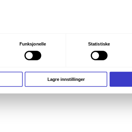
du din tillatelse til alle disse formålene. Du kan også velge formå
Funksjonelle
Statistiske
nder formålet, og deretter trykke «Lagre innstillingene».
t ditt til enhver tid ved å trykke på det lille ikonet i nederste v
i bruker informasjonskapsler og annen teknologi, og hvordan v
Lagre innstillinger
ide
Informasjonskapsler (Cookies)
.