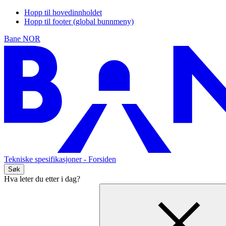
Hopp til hovedinnholdet
Hopp til footer (global bunnmeny)
Bane NOR
Tekniske spesifikasjoner
- Forsiden
Søk
Hva leter du etter i dag?