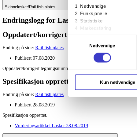
Nødvendige
Skinnelasker/Rail fish plates
Funksjonelle
Endringslogg for Lasker
Statistiske
Markedsføring
Oppdatert/korrigert tegningsnummer
Samtykkevalg
Ved å trykke «Godta alle» gir 
Nødvendige
Endring på side:
Rail fish plates
trykke på avmerkingsboksen u
Publisert
07.08.2020
Du kan trekke tilbake samtykke
Oppdatert/korrigert tegningsnummer.
Du kan lese mer om hvordan v
Spesifikasjon opprettet
Kun nødvendige
personopplysninger på vår s
Endring på side:
Rail fish plates
Publisert
28.08.2019
Spesifikasjon opprettet.
Vurderingsartikkel Lasker 28.08.2019