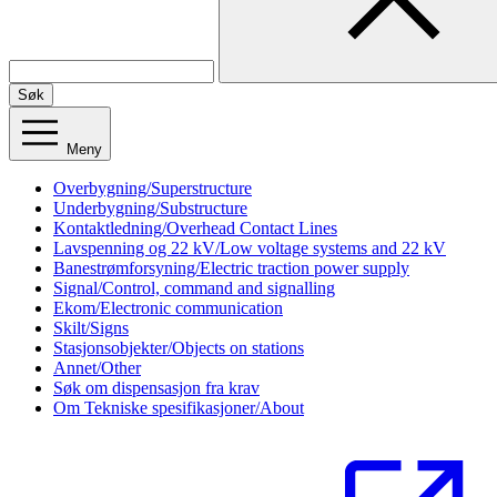
Søk
Meny
Overbygning/Superstructure
Underbygning/Substructure
Kontaktledning/Overhead Contact Lines
Lavspenning og 22 kV/Low voltage systems and 22 kV
Banestrømforsyning/Electric traction power supply
Signal/Control, command and signalling
Ekom/Electronic communication
Skilt/Signs
Stasjonsobjekter/Objects on stations
Annet/Other
Søk om dispensasjon fra krav
Om Tekniske spesifikasjoner/About