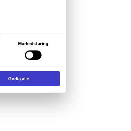
let du vil samtykke til ved å
Markedsføring
enstre hjørne av nettsiden.
i samler inn og behandler
Godta alle