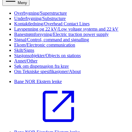
Meny
Overbygning/Superstructure
Underbygning/Substructure
Kontaktledning/Overhead Contact Lines
Lavspenning og 22 kV/Low voltage systems and 22 kV
Banestrømforsyning/Electric traction power supply
Signal/Control, command and signalling
Ekom/Electronic communication
Skilt/Signs
Stasjonsobjekter/Objects on stations
Annet/Other
Søk om dispensasjon fra krav
Om Tekniske spesifikasjoner/About
Bane NOR
Ekstern lenke