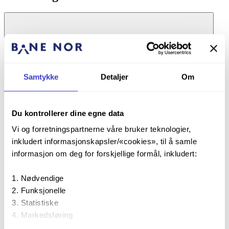
Samtykke
Detaljer
Om
På denne siden
1 Endringsinformasjon
Du kontrollerer dine egne data
Vi og forretningspartnerne våre bruker teknologier,
Fag
Overbygning
inkludert informasjonskapsler/«cookies», til å samle
Tittel
Sviller
informasjon om deg for forskjellige formål, inkludert:
Dato
05.02.2015
Utarbeidet av
Frode Teigen
Nødvendige
EN 13230 Railway applications –
Funksjonelle
Track – Concrete sleepers and
Statistiske
bearers – Part 1–6
Referansedokumenter
prEN 16730 Railway applications –
Markedsføring
Track – Concrete sleepers and