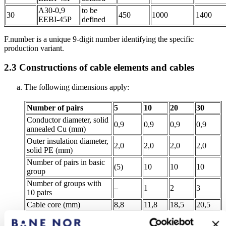
A30-0,9
to be
30
450
1000
1400
EEBI-45P
defined
F.number is a unique 9-digit number identifying the specific
production variant.
2.3
Constructions of cable elements and cables
The following dimensions apply:
Number of pairs
5
10
20
30
Conductor diameter, solid
0,9
0,9
0,9
0,9
annealed Cu (mm)
Outer insulation diameter,
2,0
2,0
2,0
2,0
solid PE (mm)
Number of pairs in basic
(5)
10
10
10
group
Number of groups with
–
1
2
3
10 pairs
Cable core (mm)
8,8
11,8
18,5
20,5
Inner sheath, black PE
11,2
14,3
21,5
23,5
(mm)