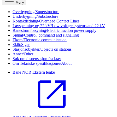
Meny
Overbygning/Superstructure
Underbygning/Substructure
Kontaktledning/Overhead Contact Lines
Lavspenning og 22 kV/Low voltage systems and 22 kV
Banestrømforsyning/Electric traction power supply
Signal/Control, command and signalling
Ekom/Electronic communication
Skilt/Signs
Stasjonsobjekter/Objects on stations
Annet/Other
Søk om dispensasjon fra krav
Om Tekniske spesifikasjoner/About
Bane NOR
Ekstern lenke