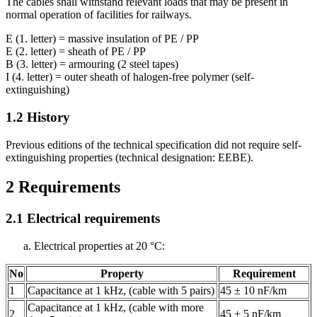
The cables shall withstand relevant loads that may be present in
normal operation of facilities for railways.
E (1. letter) = massive insulation of PE / PP
E (2. letter) = sheath of PE / PP
B (3. letter) = armouring (2 steel tapes)
I (4. letter) = outer sheath of halogen-free polymer (self-
extinguishing)
1.2
History
Previous editions of the technical specification did not require self-
extinguishing properties (technical designation: EEBE).
2
Requirements
2.1
Electrical requirements
Electrical properties at 20 °C:
No
Property
Requirement
1
Capacitance at 1 kHz, (cable with 5 pairs)
45 ± 10 nF/km
Capacitance at 1 kHz, (cable with more
2
45 ± 5 nF/km