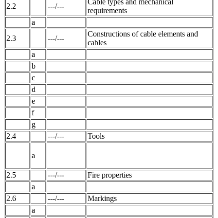
Cable types and mechanical
2.2
---/---
requirements
a
Constructions of cable elements and
2.3
---/---
cables
a
b
c
d
e
f
g
2.4
---/---
Tools
a
2.5
---/---
Fire properties
a
2.6
---/---
Markings
a