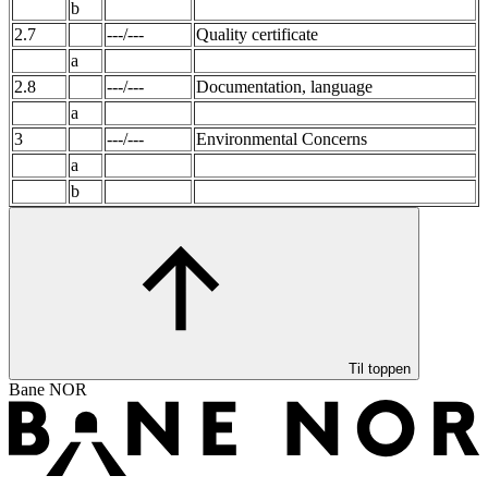
b
2.7
---/---
Quality certificate
a
2.8
---/---
Documentation, language
a
3
---/---
Environmental Concerns
a
b
Til toppen
Bane NOR