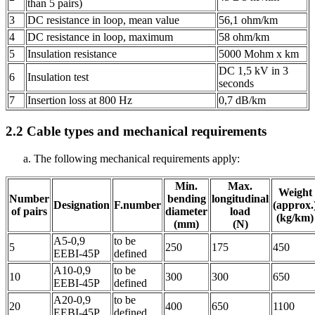
than 5 pairs)
3
DC resistance in loop, mean value
56,1 ohm/km
4
DC resistance in loop, maximum
58 ohm/km
5
Insulation resistance
5000 Mohm x km
DC 1,5 kV in 3
6
Insulation test
seconds
7
Insertion loss at 800 Hz
0,7 dB/km
2.2
Cable types and mechanical requirements
The following mechanical requirements apply:
Min.
Max.
Weight
Number
bending
longitudinal
Designation
F.number
(approx.
of pairs
diameter
load
(kg/km)
(mm)
(N)
A5-0,9
to be
5
250
175
450
EEBI-45P
defined
A10-0,9
to be
10
300
300
650
EEBI-45P
defined
A20-0,9
to be
20
400
650
1100
EEBI-45P
defined